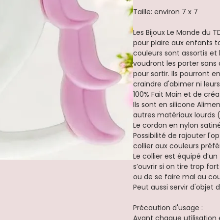
Taille: environ 7 x 7
Les Bijoux Le Monde du 
pour plaire aux enfants t
couleurs sont assortis e
voudront les porter sans
pour sortir. Ils pourront
craindre d'abimer ni leur
100% Fait Main et de créa
Ils sont en silicone Alime
autres matériaux lourds 
Le cordon en nylon satiné 
Possibilité de rajouter l'o
collier aux couleurs préfé
Le collier est équipé d’
s’ouvrir si on tire trop for
ou de se faire mal au cou
Peut aussi servir d'objet 
Précaution d'usage :
Avant chaque utilisation e