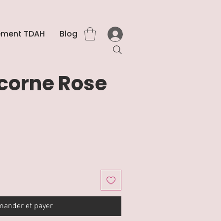
ment TDAH
Blog
Licorne Rose
ander et payer