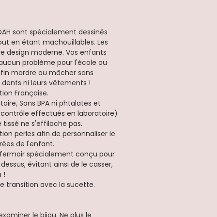
TDAH sont spécialement dessinés
out en étant machouillables. Les
t le design moderne. Vos enfants
 aucun problème pour l'école ou
 enfin mordre ou mâcher sans
s dents ni leurs vêtements !
tion Française.
ntaire, Sans BPA ni phtalates et
(contrôle effectués en laboratoire)
tissé ne s'effiloche pas.
ption perles afin de personnaliser le
rées de l'enfant.
un fermoir spécialement conçu pour
t dessus, évitant ainsi de le casser,
 !
de transition avec la sucette.
xaminer le bijou. Ne plus le