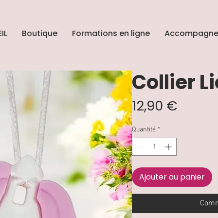
IL
Boutique
Formations en ligne
Accompagne
Collier 
Prix
12,90 €
Quantité
*
Ajouter au panier
Comm