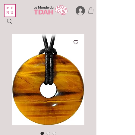
ME
NU