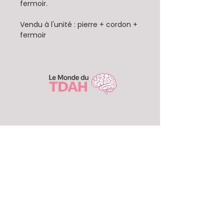
fermoir.
Vendu à l'unité : pierre + cordon +
fermoir
Conditions générales de
vente
Contact
Suivez-nous