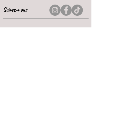
Suivez-nous
Paiement sécurisé
Par carte bleu ou Paypal
Livraison rapide
Expédition sous 2 à 5j ouvrés
Service client bienveillant