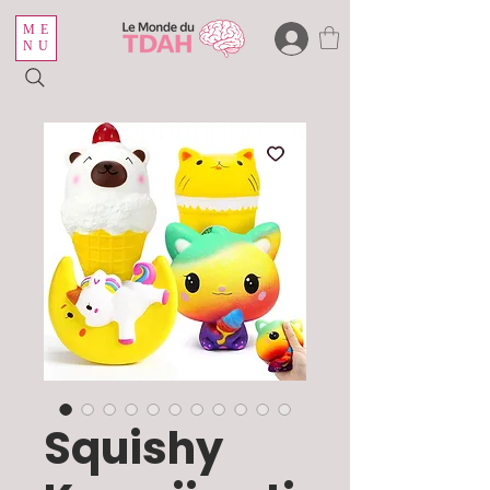
ME
NU
Squishy