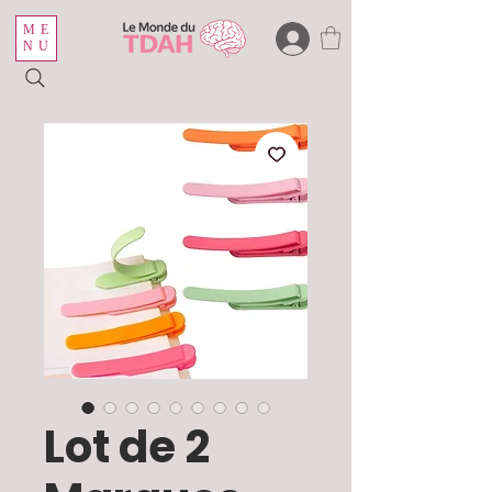
ME
NU
Lot de 2