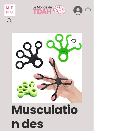
ME
NU
Musculatio
n des