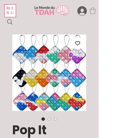
ME
NU
Pop It