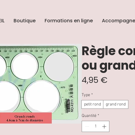
IL
Boutique
Formations en ligne
Accompagne
Règle co
ou gran
Prix
4,95 €
Type
*
petit rond
grand rond
Quantité
*