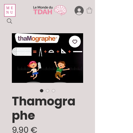
ME
NU
Thamogra
phe
Prix
9,90 €