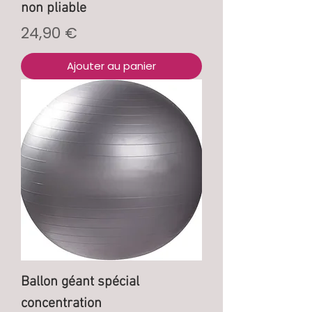
non pliable
Prix
24,90 €
Ajouter au panier
Ballon géant spécial
concentration