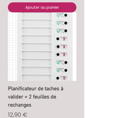
Ajouter au panier
Planificateur de taches à
valider + 2 feuilles de
rechanges
Prix
12,90 €