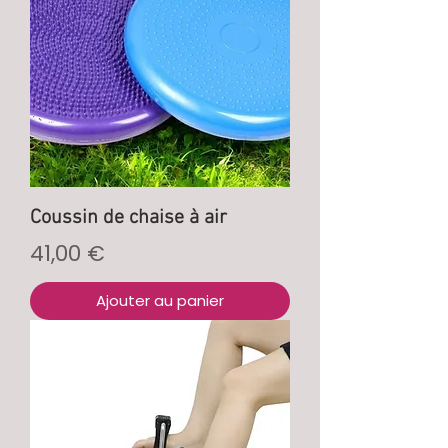
Coussin de chaise à air
Prix
41,00 €
Ajouter au panier