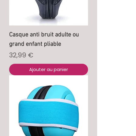
Casque anti bruit adulte ou
grand enfant pliable
Prix
32,99 €
Ajouter au panier