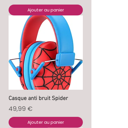
Ajouter au panier
Casque anti bruit Spider
Prix
49,99 €
Ajouter au panier