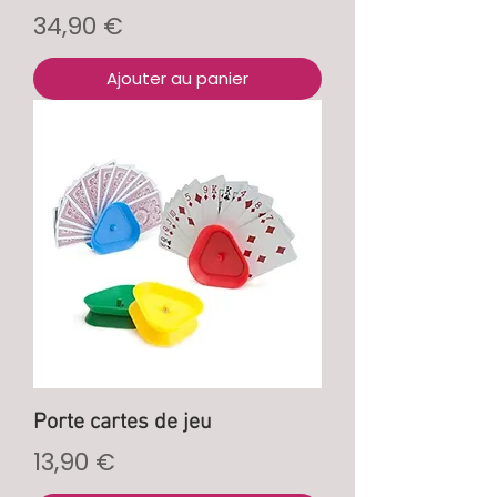
Prix
34,90 €
Ajouter au panier
Porte cartes de jeu
Prix
13,90 €