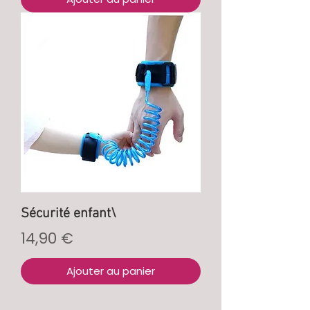
Sécurité enfant\
Prix
14,90 €
Ajouter au panier