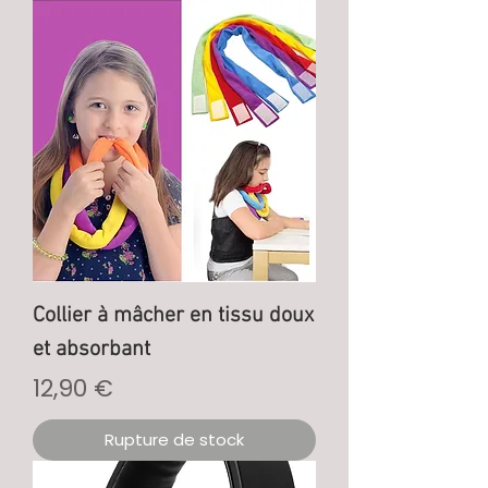
Collier à mâcher en tissu doux
et absorbant
Prix
12,90 €
Rupture de stock